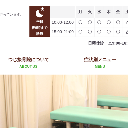
月
火
水
木
金
行っています。
平日
10:00-12:00
〇
〇
〇
〇
〇
夜9時まで
15:00-21:00
〇
〇
〇
〇
〇
診療
日曜休診 △9:00-16:
つじ接骨院について
症状別メニュー
ABOUT US
MENU
パーソナルトレーニング
交通事故のケガ
スポーツ障害
足・膝の痛み
肩の痛み
姿勢改善
腰痛
ヨガ