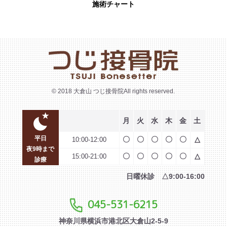
施術チャート
© 2018 大倉山 つじ接骨院All rights reserved.
月
火
水
木
金
土
平日
〇
〇
〇
〇
〇
△
10:00-12:00
夜9時まで
〇
〇
〇
〇
〇
△
15:00-21:00
診療
日曜休診 △9:00-16:00
045-531-6215
神奈川県横浜市港北区大倉山2-5-9