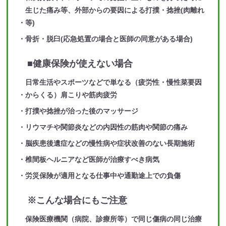
生じた痛み等、外部からの要因による打撲・捻挫(肉離れ
等)
骨折・脱臼(応急処置の場合と医師の同意がある場合)
■健康保険が使えない場合
日常生活やスポーツなどで単なる（疲労性・慢性菜要因
からくる）肩こりや筋肉疲労
打撲や捻挫が治った後のマッサージ
リウマチや関節炎などの内因性の筋肉や関節の痛み
脳疾患後遺症などの慢性病や症状改善のない長期施術
椎間板ヘルニアなど医師が治療すべき病気
労災保険が適用となる仕事中や通勤途上での負傷
※こんな場合にもご注意
保険医療機関（病院、診療所等）で同じ傷病の同じ治療